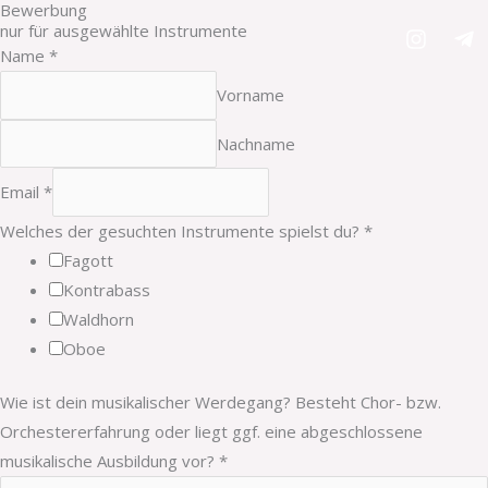
Bewerbung
Zum
nur für ausgewählte Instrumente
Inhalt
Name
*
springen
Vorname
Nachname
Email
*
Welches der gesuchten Instrumente spielst du?
*
Fagott
Kontrabass
Waldhorn
Oboe
Wie ist dein musikalischer Werdegang? Besteht Chor- bzw.
Orchestererfahrung oder liegt ggf. eine abgeschlossene
musikalische Ausbildung vor?
*